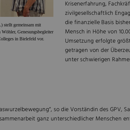
Krisenerfahrung, Fachkräf
zivilgesellschaftlich Enga
die finanzielle Basis bish
.) stellt gemeinsam mit
Mensch in Höhe von 10.000
n Wöhler, Genesungsbegleiter
olleges in Bielefeld vor.
Umsetzung erfolgte größ
getragen von der Überze
unter schwierigen Rahme
Graswurzelbewegung“, so die Vorständin des GPV, Sa
 Zusammenarbeit ganz unterschiedlicher Menschen en