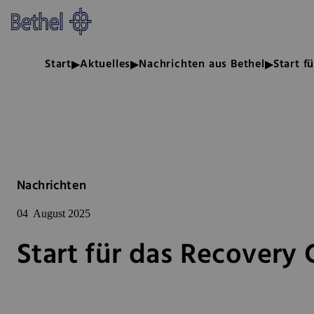
Zum Hauptinhalt springen
Zur Fußzeile springen
Bethel - Start für das Recovery 
Start
Aktuelles
Nachrichten aus Bethel
Start f
Nachrichten
04
August 2025
Start für das Recovery 