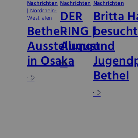
Nachrichten
Nachrichten
Nachrichten
|
Nordrhein-
DER
Britta 
Westfalen
Bethel-
RING |
besucht
Ausstellung
August
und
in Osaka
Jugendp
Bethel