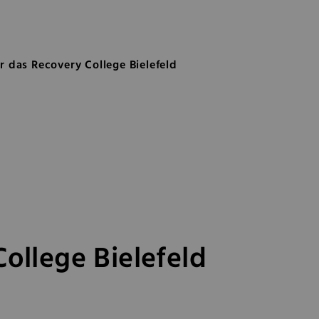
College Bielefeld
ür das Recovery College Bielefeld
College Bielefeld