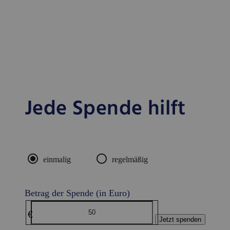
Jede Spende hilft
radio_button_checked
radio_button_unchecked
einmalig
regelmäßig
Betrag der Spende (in Euro)
€
Jetzt spenden