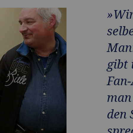
»Wi
selb
Mann
gibt
Fan-
man 
den 
spre