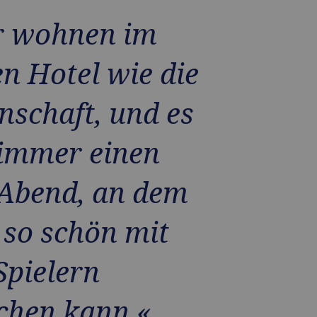
r wohnen im
en Hotel wie die
schaft, und es
 immer einen
Abend, an dem
so schön mit
Spielern
chen kann.«