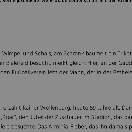
 Bethel
Schwarz-weiß-blaue Leidenschaft mit der Armi
impel und Schals, am Schrank baumelt ein Trikot
n Bielefeld besucht, merkt gleich: Hier, an der Gad
den Fußballverein lebt der Mann, der in der Betheler 
t“, erzählt Rainer Wollenburg, heute 59 Jahre alt. 
Roar“, den Jubel der Zuschauer im Stadion, das dam
ele besuchte. Das Arminia-Fieber, das ihn damals pa