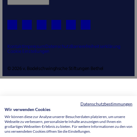
Kontakt
Impressum
Datenschutz
Barrierefreiheitserklärung
Cookie Einstellungen
© 2026 v. Bodelschwinghsche Stiftungen Bethel
Datenschutzbestimmungen
Wir verwenden Cookies
Wir können diese zur Analyse unserer Besucherdaten platzieren, um unsere
Webseite zu verbessern, personalisierte Inhalte anzuzeigen und Ihnen ein
großartiges Webseiten-Erlebnis zu bieten. Für weitere Informationen zu den von
uns verwendeten Cookies öffnen Sie die Einstellungen.