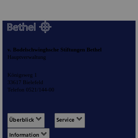
v. Bodelschwinghsche Stiftungen Bethel
Hauptverwaltung
Königsweg 1
33617 Bielefeld
Telefon 0521/144-00
Überblick
Service
Information