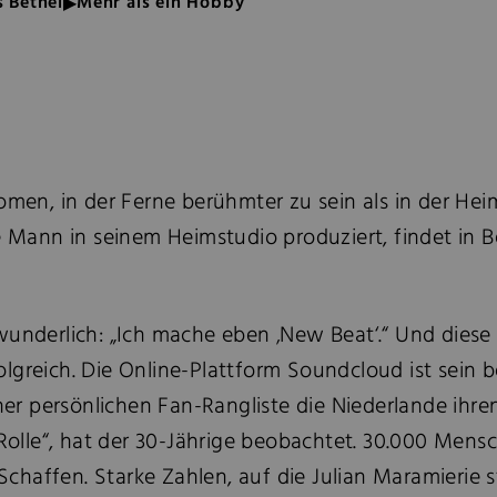
 Bethel
Mehr als ein Hobby
omen, in der Ferne berühmter zu sein als in der Heim
e Mann in seinem Heimstudio produziert, findet in 
wunderlich: „Ich mache eben ‚New Beat‘.“ Und diese
lgreich. Die Online-Plattform Soundcloud ist sein b
iner persönlichen Fan-Rangliste die Niederlande ih
 Rolle“, hat der 30-Jährige beobachtet. 30.000 Mens
affen. Starke Zahlen, auf die Julian Maramierie sto