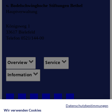
v. Bodelschwinghsche Stiftungen Bethel
Hauptverwaltung
Königsweg 1
33617 Bielefeld
Telefon 0521/144-00
Overview
Service
Information
Datenschutzbestimmungen
Wir verwenden Cookies