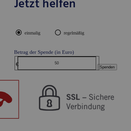
Jetzt helfen
radio_button_checked
radio_button_unchecked
einmalig
regelmäßig
Betrag der Spende (in Euro)
€
Spenden