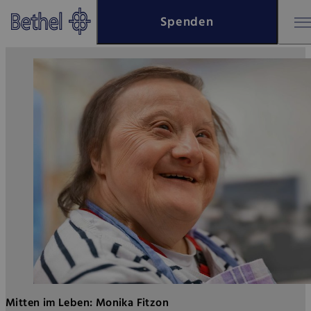
Zum Hauptinhalt springen
Spenden
Zur Fußzeile springen
Bethel - hinsehen1
Mitten im Leben: Monika Fitzon