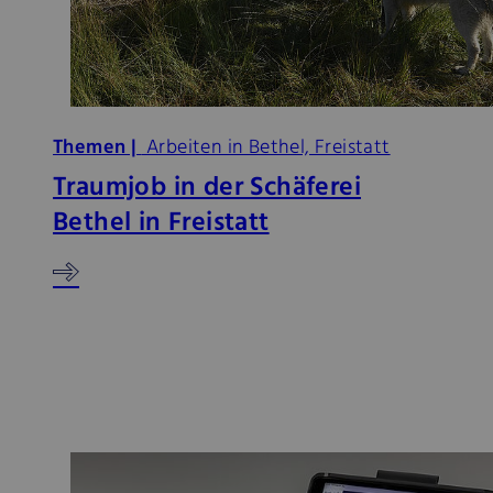
Themen |
Arbeiten in Bethel, Freistatt
Traumjob in der Schäferei
Bethel in Freistatt