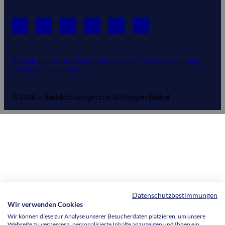
Kontakt
Impressum
Datenschutz
Barrierefreiheitserklärung
Cookie Einstellungen
© 2026 v. Bodelschwinghsche Stiftungen Bethel
Datenschutzbestimmungen
Wir verwenden Cookies
Wir können diese zur Analyse unserer Besucherdaten platzieren, um unsere
Webseite zu verbessern, personalisierte Inhalte anzuzeigen und Ihnen ein