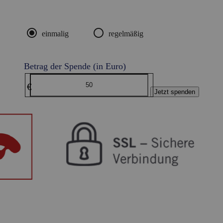
radio_button_checked
radio_button_unchecked
einmalig
regelmäßig
Betrag der Spende (in Euro)
€
Jetzt spenden